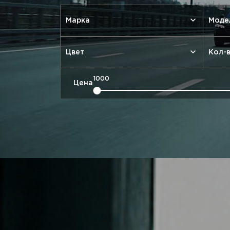
Марка
Моде
Цвет
Кол-в
Цена