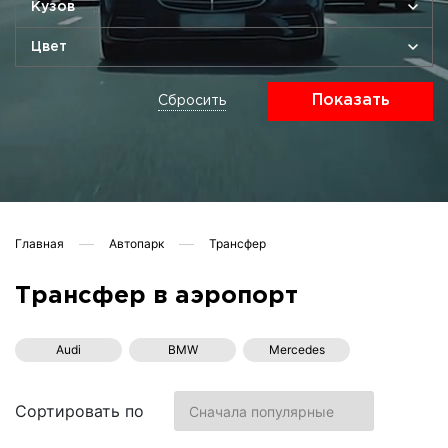
Кузов
Цвет
Показать
Сбросить
Главная
Автопарк
Трансфер
Трансфер в аэропорт
Audi
BMW
Mercedes
Rolls Royce
Toyota
Джипы
Сортировать по
Микроавтобусы
Минивэны