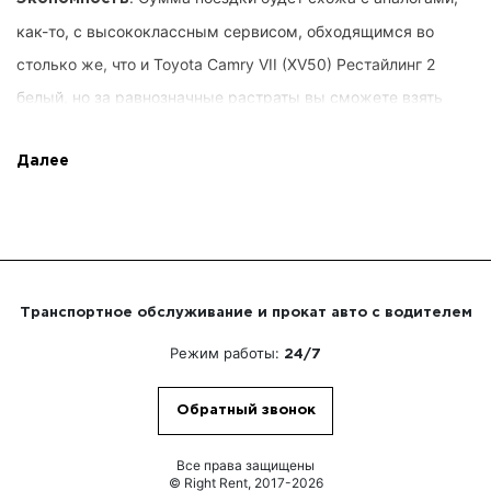
как-то, с высококлассным сервисом, обходящимся во
столько же, что и Toyota Camry VII (XV50) Рестайлинг 2
белый, но за равнозначные растраты вы сможете взять
автотранспорт, соответствующий тайминг и долготу, трассу
следования и иные предложения от Right Rent. Запросы
Далее
пользователей фиксируются заблаговременно, вы не
расходуете напрасного. Кроме того, мы позволяем высшее
распоряжение предложением.
Транспортное обслуживание и прокат авто с водителем
. Контрагенту не нужно обособленно
Опытные драйверы
Режим работы:
24/7
рулить автомобилем. Вы умудритесь работать над своими
вопросами или обсуждать с товарищами по бизнесу.
Обратный звонок
Рулевыми смогут быть профессионалы, полностью
выучившие первопрестольную, имеющие впечатляющий
Все права защищены
© Right Rent, 2017-2026