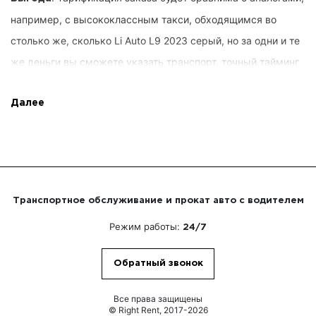
например, с высококлассным такси, обходящимся во
столько же, сколько Li Auto L9 2023 серый, но за одни и те
же деньги вы сможете указать транспорт, точный тайминг
и долготу, график перевозки и другие спец. опции от Right
Rent. Потребности пользователей фиксируются наперёд, вы
Далее
не платите сверх необходимого. К тому же, мы позволяем
расширенное распоряжение услугой.
. Клиенту не нужно
Квалифицированные работники
Транспортное обслуживание и прокат авто с водителем
самолично заправлять транспортом. Вы сможете
Режим работы:
24/7
управляться с частными проблемами или связываться с
коллегами по предпринимательству. Рулевыми находятся
Обратный звонок
профи, замечательно постигшие столицу, приобретшие
большой опыт автоуправления, предвидящие, как
Все права защищены
© Right Rent, 2017-2026