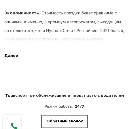
. Стоимость поездки будет сравнима с
Экономичность
опциями, а именно, с премиум автопрокатом, выходящим
во столько же, что и Hyundai Creta I Рестайлинг 2021 белый,
но за такие же растраты вы умудритесь выбрать
иномарку, определенный период и продолжительность,
направление перемещения и разные спец. опции от Right
Далее
Rent. Интересы клиента учитываются вовремя, вы не
расходуете сверх необходимого. Кроме того, мы обещаем
полное руководство сервисом.
Транспортное обслуживание и прокат авто с водителем
. Потребителю не надо
Экспертные работники
Режим работы:
24/7
самостоятельно распоряжаться автомашиной. Вы успеете
работать над актуальными проблемами или
Обратный звонок
переговариваться с напарниками по организации.