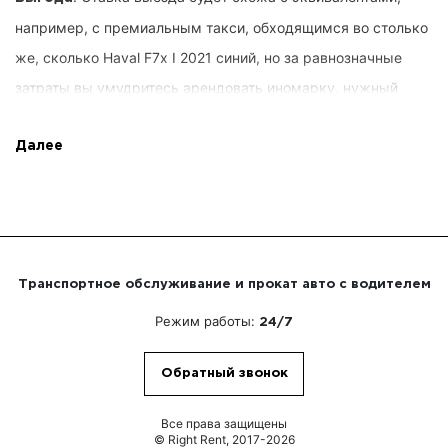
например, с премиальным такси, обходящимся во столько
же, сколько Haval F7x I 2021 синий, но за равнозначные
затраты вы умудритесь арендовать иномарку, нужный
срок и длину, план продвижения и другие предложения от
Right Rent. Требования заказчика прописываются в
Далее
договоре сразу, вы не финансируете чрезмерного. Помимо
этого, мы обещаем максимальное распоряжение услугой.
. Покупателю не понадобится
Проверенные драйверы
Транспортное обслуживание и прокат авто с водителем
самостоятельно оперировать авто. Вы получите
Режим работы:
24/7
возможность наслаждаться собственными процессами или
переговариваться с сотоварищами по организации.
Обратный звонок
Рулевыми расположатся гуру, скрупулёзно освоившие
Белокаменную, накопившие несравнимый скилл пилотажа,
Все права защищены
© Right Rent, 2017-2026