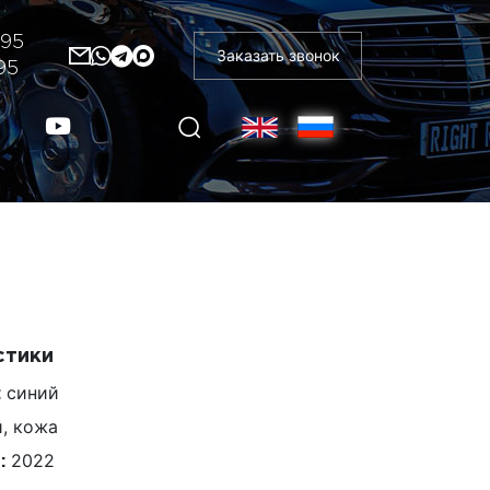
-95
Заказать звонок
95
стики
синий
:
, кожа
2022
: