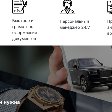
Быстрое и
Персональный
П
грамотное
менеджер 24/7
ан
оформление
во
документов