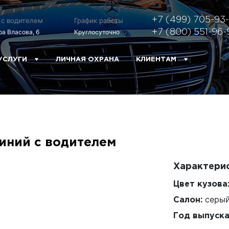
+7 (499) 705-93
 с водителем
График работы
ра Власова, 6
Круглосуточно
+7 (800) 551-96-
УСЛУГИ
ЛИЧНАЯ ОХРАНА
КЛИЕНТАМ
синий с водителем
Характери
Цвет кузова
серый
Салон:
Год выпуска