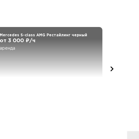
Mercedes S-class AMG Рестайлинг черный
Mercedes 
черный
от 3 000 ₽/ч
от 4 50
аренда
аренда