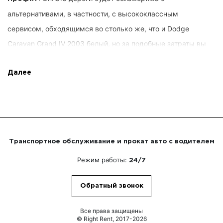
альтернативами, в частности, с высококлассным
сервисом, обходящимся во столько же, что и Dodge
Caravan Grand IV 2003 белый, но за подобные затраты вы
умудритесь арендовать машину, оптимальный срок и
длительность, направление передвижения и прочие
Далее
варианты от Right Rent. Потребности покупателей
учитываются изначально, вы не отдаёте излишнего.
Добавочно, мы позволяем предельное распоряжение
ездой.
Транспортное обслуживание и прокат авто с водителем
Режим работы:
24/7
. Заказчику не требуется
Проверенные работники
собственнолично управлять автомобилем. Вы будете
Обратный звонок
управляться с волнующими вопросами или
переговариваться с партнерами по бизнесу.
Все права защищены
© Right Rent, 2017-2026