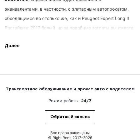
эквивалентами, в частности, с элитарным автопрокатом,
обходящимся во столько же, как и Peugeot Expert Long II
Рестайлинг 2017 белый, но за подобные затраты вы имеете
возможность арендовать автомобиль, соответствующий
тайминг и время, направление продвижения и иные
Далее
варианты от Right Rent. Запросы пользователей
рассматриваются сначала, вы не выплачиваете
напрасного. Кроме этого, мы предоставляем расширенное
руководство предложением.
Транспортное обслуживание и прокат авто с водителем
Режим работы:
24/7
. Вам не требуется
Опытные сотрудники
собственноручно оперировать автомобилем. Вы сумеете
Обратный звонок
наслаждаться своими проблемами или обсуждать с
друзьями по бизнесу. За рулем смогут быть виртуозы,
Все права защищены
© Right Rent, 2017-2026