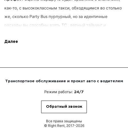
как-то, с высококлассным такси, обходящимся во столько
же, сколько Party Bus пурпурный, но за идентичные
расходы вы способны взять ТС , верный тайминг и
длительность, график следования и другие предложения от
Right Rent. Интересы покупателей фиксируются вовремя,
Далее
вы не оплачиваете ненадобного. Кроме этого, мы даем
максимальное распоряжение заказом.
. Клиенту не необходимо
Опытные драйверы
Транспортное обслуживание и прокат авто с водителем
самостоятельно манипулировать автотранспортом. Вы
Режим работы:
24/7
умудритесь заниматься персональными процессами или
беседовать с товарищами по работе. Командирами
Обратный звонок
разместятся гуру, скрупулёзно выучившие город,
заслужившие колоссальный экспириенс автовождения,
Все права защищены
© Right Rent, 2017-2026