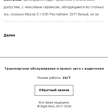
допустим, с люксовым сервисом, обходящимся во столько
же, сколько Mazda 5 I (CR) Рестайлинг 2011 белый, но за
такие же траты вы сумеете выбрать иномарку, идеальный
период и длительность, план движения и дополнительные
спец. опции от Right Rent. Предпочтения покупателей
Далее
обсуждаются сначала, вы не выплачиваете чрезмерного.
Кроме того, мы обещаем крайнее управление заказом.
. Клиенту не придется
Квалифицированные водители
Транспортное обслуживание и прокат авто с водителем
самосильно руководить машиной. Вы сможете работать
Режим работы:
24/7
над своими вопросами или переговариваться с
сотоварищами по фирме. Командирами находятся мастера,
Обратный звонок
скрупулёзно постигшие Белокаменную, получившие
исключительный опыт управления ТС, понимающие, как
Все права защищены
© Right Rent, 2017-2026