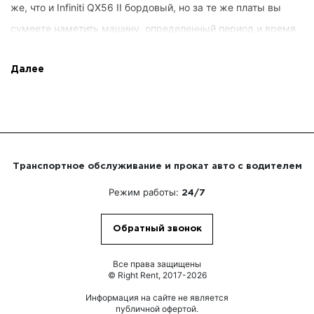
же, что и Infiniti QX56 II бордовый, но за те же платы вы
сумеете наметить машину, определенный период и время,
курс перемещения и альтернативные бонусы от Right Rent.
Интересы клиентуры фиксируются сначала, вы не отдаёте
Далее
напрасного. К тому же, мы разрешаем предельное
распоряжение предложением.
. Контрагенту не придется
Экспертные драйверы
Транспортное обслуживание и прокат авто с водителем
собственноручно управлять авто. Вы получите
Режим работы:
24/7
возможность управляться с личными процессами или
связываться с партнерами по компании. Ведущими
Обратный звонок
находятся гуру, целиком выучившие столицу, приобретшие
несравнимый опыт автоуправления, предвидящие, как
Все права защищены
© Right Rent, 2017-2026
поступать в рискованных происшествиях. Вызывая Infiniti
Информация на сайте не является
QX56 II бордовый, вы вверяете поездку
публичной офертой.