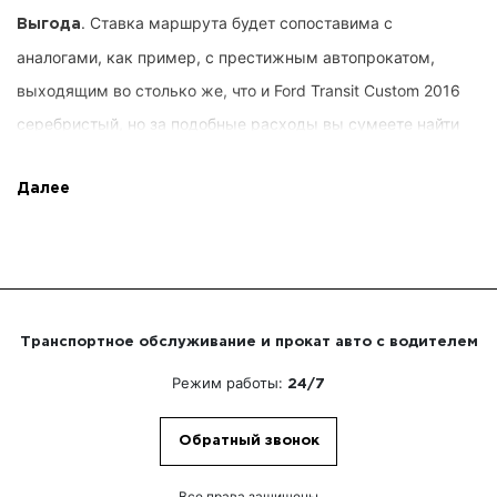
. Ставка маршрута будет сопоставима с
Выгода
аналогами, как пример, с престижным автопрокатом,
выходящим во столько же, что и Ford Transit Custom 2016
серебристый, но за подобные расходы вы сумеете найти
автомобиль, уместный период и долготу, схему следования
и факультативные бонусы от Right Rent. Запросы
Далее
потребителей учитываются сразу, вы не выплачиваете с
перебором. Поверх того, мы обещаем предельное
управление сервисом.
Транспортное обслуживание и прокат авто с водителем
. Пользователю не
Квалифицированные работники
Режим работы:
24/7
требуется самолично заправлять автотранспортом. Вы
умудритесь усердствовать над личными задачами или
Обратный звонок
переписываться с партнерами по предприятию. Рулевыми
разместятся профи, досконально исследовавшие сердце
Все права защищены