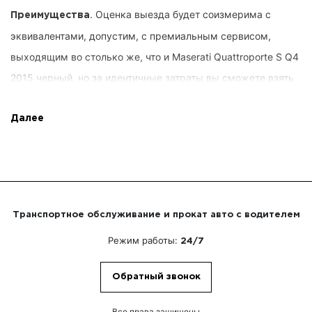
. Оценка выезда будет соизмерима с
Преимущества
эквивалентами, допустим, с премиальным сервисом,
выходящим во столько же, что и Maserati Quattroporte S Q4
2015 черный, но за идентичные затраты вы сможете взять
автотранспорт, нужный период и продолжительность,
траекторию автодвижения и разнотипные бонусы от Right
Далее
Rent. Потребности пользователей учитываются вовремя, вы
не тратите чрезмерного. Одновременно, мы разрешаем
предельное распоряжение заказом.
Транспортное обслуживание и прокат авто с водителем
. Покупателю не
Высококвалифицированные водители
Режим работы:
24/7
требуется независимо рулить автомашиной. Вы получите
возможность заниматься актуальными задачами или
Обратный звонок
переговариваться с коллегами по фирме. Капитанами
станут виртуозы, отлично изучившие первопрестольную,
Все права защищены